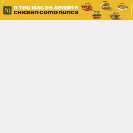
PUB.
Braga
Região
Desporto
Religião
Nacional
Internacional