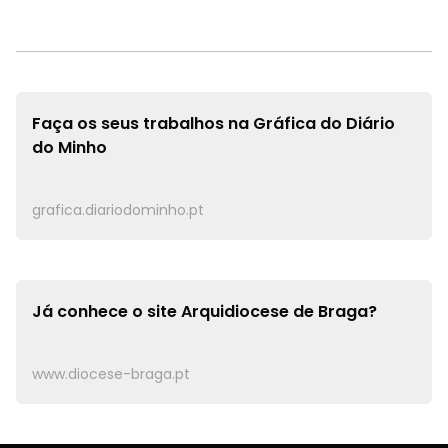
Faça os seus trabalhos na
Gráfica do Diário
do Minho
grafica.diariodominho.pt
Já conhece o site
Arquidiocese de Braga?
www.diocese-braga.pt