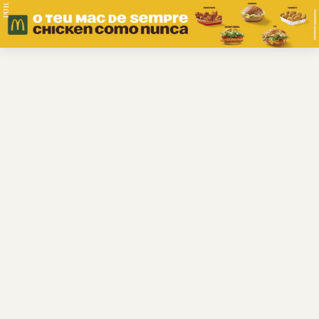
PUB.
Braga
Região
Desporto
Religião
Nacional
Internacional