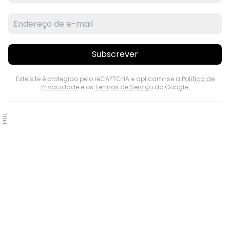
Subscrever
Este site é protegido pelo reCAPTCHA e aplicam-se a
Política de
Privacidade
e os
Termos de Serviço
do Google.
PUB.