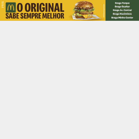
PUB.
Braga
Região
Desporto
Religião
Nacional
Internacional