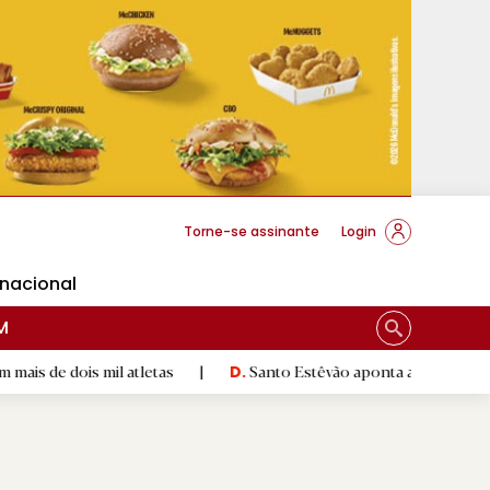
cese Braga
Torne-se assinante
Login
rnacional
M
s mil atletas
|
Santo Estêvão aponta aos lugares cimeiros d
D.