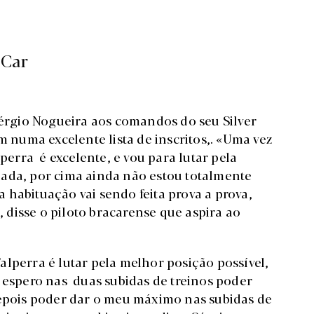
 Car
Sérgio Nogueira aos comandos do seu Silver
m numa excelente lista de inscritos,. «Uma vez
lperra é excelente, e vou para lutar pela
r nada, por cima ainda não estou totalmente
habituação vai sendo feita prova a prova,
disse o piloto bracarense que aspira ao
.
lperra é lutar pela melhor posição possível,
e espero nas duas subidas de treinos poder
depois poder dar o meu máximo nas subidas de