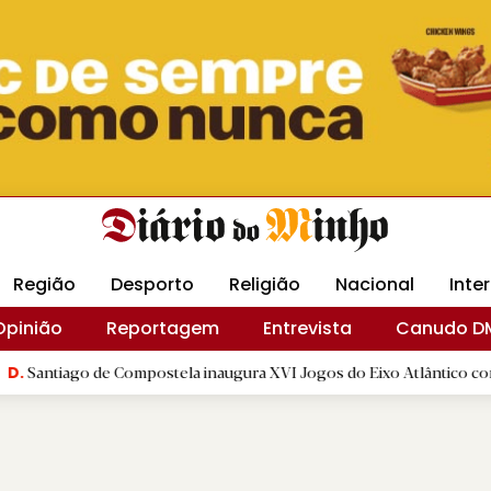
Revista Minha
Gráfica DM
Livraria DM
Arquidio
Região
Desporto
Religião
Nacional
Inte
Opinião
Reportagem
Entrevista
Canudo D
 de Compostela inaugura XVI Jogos do Eixo Atlântico com mais de doi