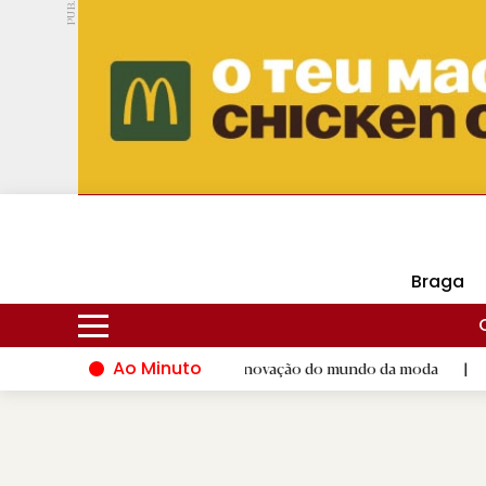
PUB.
DMtv
Hoje
16ºC
28ºC
Braga
Ao Minuto
dá palco ao talento e à inovação do mundo da moda
|
Santiago
D.