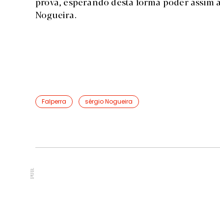
prova, esperando desta forma poder assim at
Nogueira.
Falperra
sérgio Nogueira
PUB.