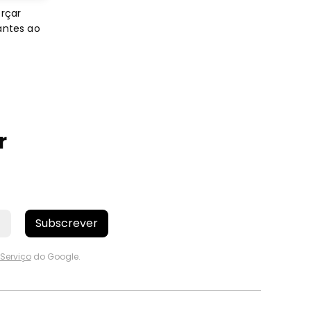
orçar
antes ao
r
Subscrever
Serviço
do Google.