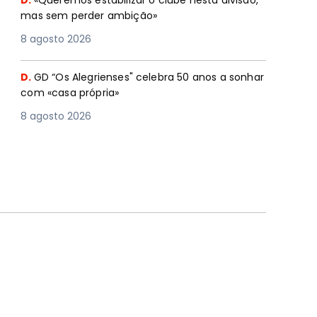
D.
«Queremos estabilizar o clube nesta divisão,
mas sem perder ambição»
8 agosto 2026
D.
GD “Os Alegrienses" celebra 50 anos a sonhar
com «casa própria»
8 agosto 2026