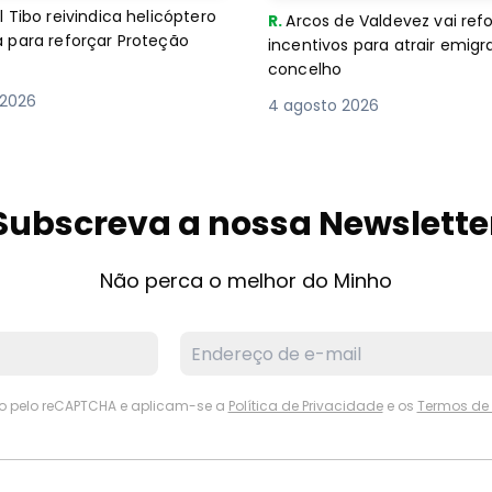
 Tibo reivindica helicóptero
R.
Arcos de Valdevez vai ref
 para reforçar Proteção
incentivos para atrair emigr
concelho
 2026
4 agosto 2026
Subscreva a nossa Newslette
Não perca o melhor do Minho
ido pelo reCAPTCHA e aplicam-se a
Política de Privacidade
e os
Termos de 