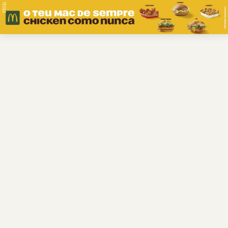
PUB.
Braga
Região
Desporto
Religião
Nacional
Internacional