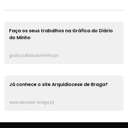
Faça os seus trabalhos na
Gráfica do Diário
do Minho
grafica.diariodominho.pt
Já conhece o site
Arquidiocese de Braga?
www.diocese-braga.pt