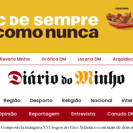
Revista Minha
Gráfica DM
Livraria DM
Arquidio
Região
Desporto
Religião
Nacional
Inte
Opinião
Reportagem
Entrevista
Canudo D
naugura XVI Jogos do Eixo Atlântico com mais de dois mil atletas
|