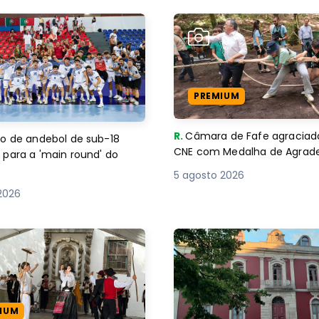
PREMIUM
R.
Câmara de Fafe agraciad
o de andebol de sub-18
CNE com Medalha de Agra
 para a 'main round' do
5 agosto 2026
2026
IUM