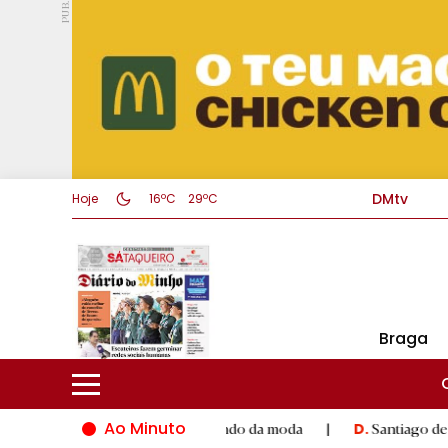
PUB.
DMtv
Hoje
16ºC
29ºC
Braga
Ao Minuto
nto e à inovação do mundo da moda
|
Santiago de Compostela i
D.