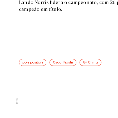
Lando Norris lidera o campeonato, com 26 
campeão em título.
pole position
Oscar Piastri
GP China
PUB.