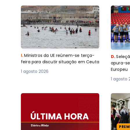
I.
Ministros da UE reúnem-se terça-
D.
Seleçã
feira para discutir situação em Ceuta
apura-se
Europeu
1 agosto 2026
1 agosto 
PREM