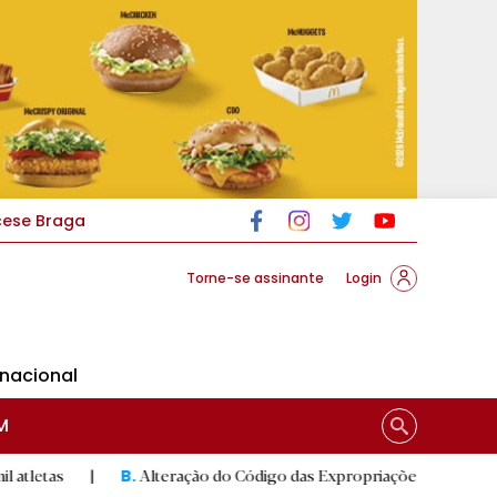
cese Braga
Torne-se assinante
Login
rnacional
M
Alteração do Código das Expropriações pode ajudar construçã
B.