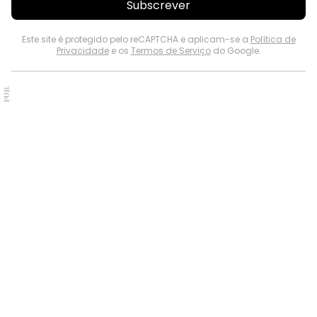
Subscrever
Este site é protegido pelo reCAPTCHA e aplicam-se a
Política de
Privacidade
e os
Termos de Serviço
do Google.
PUB.