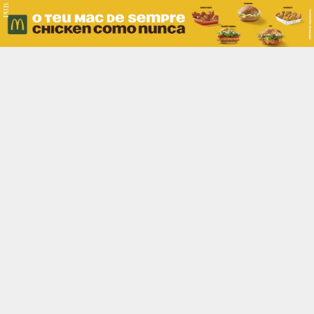
PUB.
Braga
Região
Desporto
Religião
Nacional
Internacional