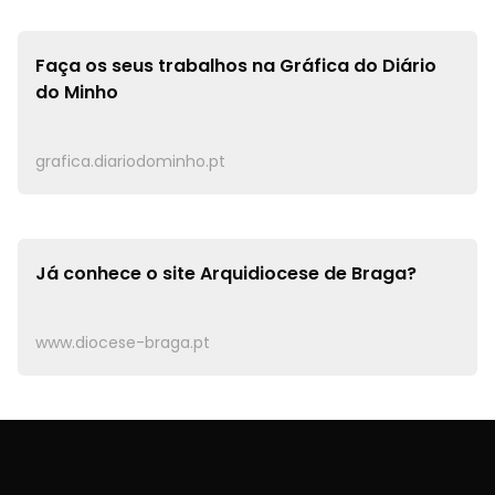
Faça os seus trabalhos na
Gráfica do Diário
do Minho
grafica.diariodominho.pt
Já conhece o site
Arquidiocese de Braga?
www.diocese-braga.pt