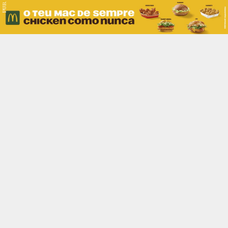
PUB.
Braga
Região
Desporto
Religião
Nacional
Internacional