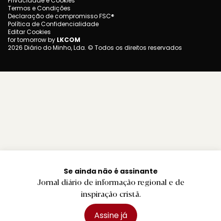
Privacidade e Cookies
Termos e Condições
Declaração de compromisso FSC®
Política de Confidencialidade
Editar Cookies
for tomorrow by
LKCOM
2026 Diário do Minho, Lda. © Todos os direitos reservados
Se ainda não é assinante
Jornal diário de informação regional e de
inspiração cristã.
Assine já