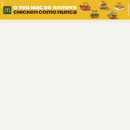
PUB.
Braga
Região
Desporto
Religião
Nacional
Internacional