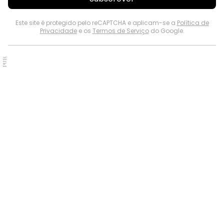
Este site é protegido pelo reCAPTCHA e aplicam-se a
Política de
Privacidade
e os
Termos de Serviço
do Google.
PUB.