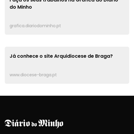
do Minho
grafica.diariodominho.pt
Já conhece o site
Arquidiocese de Braga?
www.diocese-braga.pt