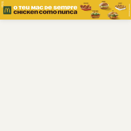
PUB.
Braga
Região
Desporto
Religião
Nacional
Internacional