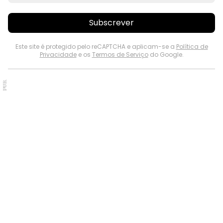
Subscrever
Este site é protegido pelo reCAPTCHA e aplicam-se a
Política de
Privacidade
e os
Termos de Serviço
do Google.
PUB.