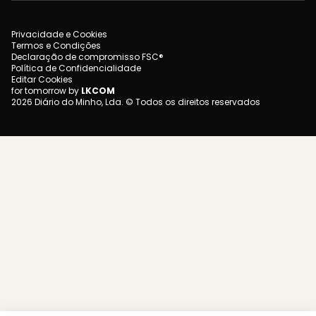
Privacidade e Cookies
Termos e Condições
Declaração de compromisso FSC®
Política de Confidencialidade
Editar Cookies
for tomorrow by
LKCOM
2026 Diário do Minho, Lda. © Todos os direitos reservados