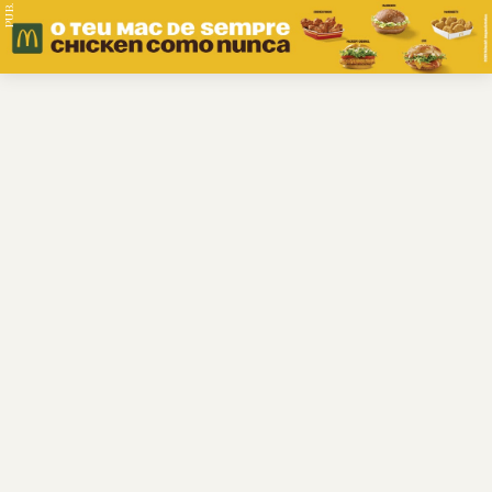
PUB.
Braga
Região
Desporto
Religião
Nacional
Internacional