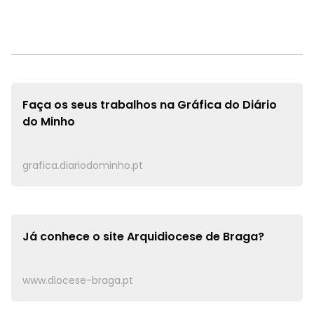
Faça os seus trabalhos na
Gráfica do Diário
do Minho
grafica.diariodominho.pt
Já conhece o site
Arquidiocese de Braga?
www.diocese-braga.pt