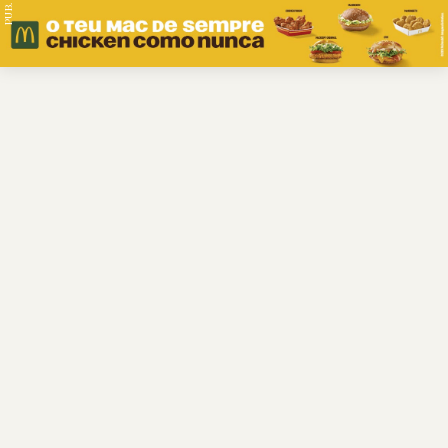
PUB.
Braga
Região
Desporto
Religião
Nacional
Internacional