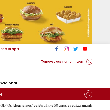
cese Braga
Torne-se assinante
Login
rnacional
M
ses" celebra hoje 50 anos e realiza amanhã a festa comemorativa
|