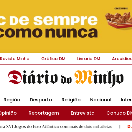
Revista Minha
Gráfica DM
Livraria DM
Arquidio
Região
Desporto
Religião
Nacional
Inte
Opinião
Reportagem
Entrevista
Canudo D
ixo Atlântico com mais de dois mil atletas
|
GD "Os Alegrien
D.