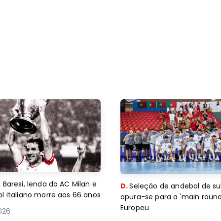
 Baresi, lenda do AC Milan e
D.
Seleção de andebol de su
l italiano morre aos 66 anos
apura-se para a 'main round
Europeu
2026