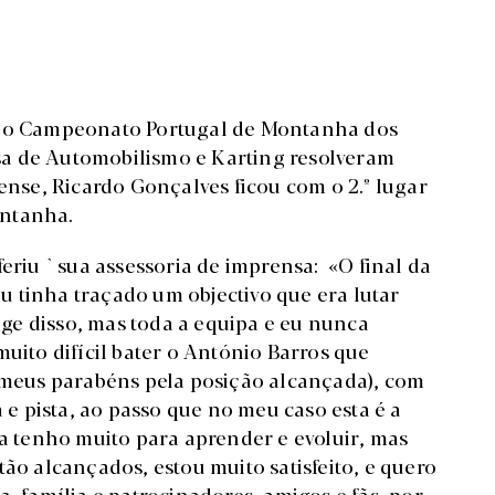
l do Campeonato Portugal de Montanha dos
a de Automobilismo e Karting resolveram
nense, Ricardo Gonçalves ficou com o 2.º lugar
ontanha.
feriu ` sua assessoria de imprensa: «O final da
 tinha traçado um objectivo que era lutar
onge disso, mas toda a equipa e eu nunca
muito difícil bater o António Barros que
s meus parabéns pela posição alcançada), com
 pista, ao passo que no meu caso esta é a
 tenho muito para aprender e evoluir, mas
tão alcançados, estou muito satisfeito, e quero
, família e patrocinadores, amigos e fãs, por