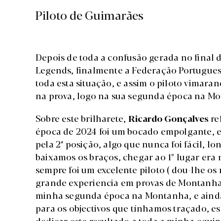
Piloto de Guimarães
Depois de toda a confusão gerada no fina
Legends, finalmente a Federação Portugues
toda esta situação, e assim o piloto vimara
na prova, logo na sua segunda época na M
Sobre este brilharete,
Ricardo Gonçalves
re
época de 2024 foi um bocado empolgante, eu
pela 2ª posição, algo que nunca foi fácil, l
baixamos os braços, chegar ao 1º lugar era 
sempre foi um excelente piloto ( dou-lhe o
grande experiencia em provas de Montanha e
minha segunda época na Montanha, e ainda
para os objectivos que tínhamos traçado, es
dedicar este resultado a toda a minha equipa