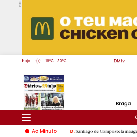
PUB.
DMtv
Hoje
16ºC
30ºC
Braga
Ao Minuto
ndo da moda
|
Santiago de Compostela inaugura XVI Jogos do E
D.