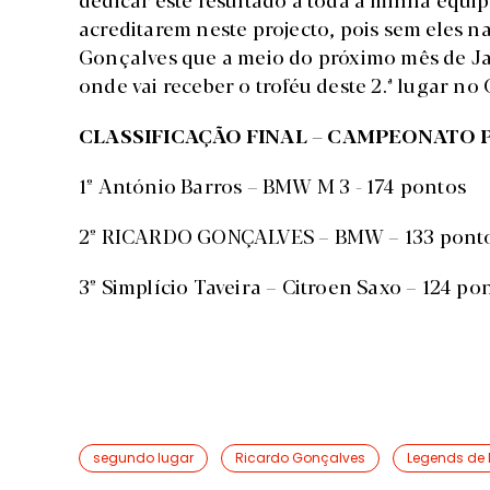
acreditarem neste projecto, pois sem eles nad
Gonçalves que a meio do próximo mês de Ja
onde vai receber o troféu deste 2.ª lugar 
CLASSIFICAÇÃO FINAL – CAMPEONATO
1º António Barros – BMW M 3 - 174 pontos
2º RICARDO GONÇALVES – BMW – 133 pont
3º Simplício Taveira – Citroen Saxo – 124 po
segundo lugar
Ricardo Gonçalves
Legends de