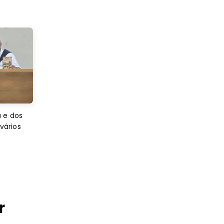
 e dos
 vários
r