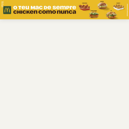
PUB.
Braga
Região
Desporto
Religião
Nacional
Internacional