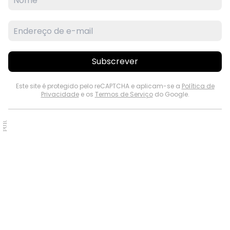
Subscrever
Este site é protegido pelo reCAPTCHA e aplicam-se a
Política de
Privacidade
e os
Termos de Serviço
do Google.
PUB.