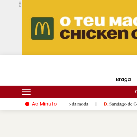
PUB.
DMtv
Hoje
16ºC
29ºC
Braga
Ao Minuto
o e à inovação do mundo da moda
|
Santiago de Compostela ina
D.