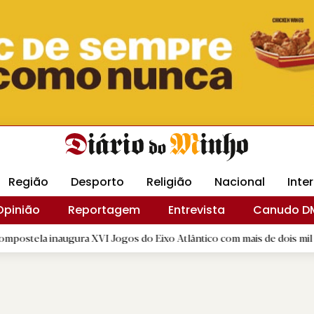
Revista Minha
Gráfica DM
Livraria DM
Arquidio
Região
Desporto
Religião
Nacional
Inte
Opinião
Reportagem
Entrevista
Canudo D
ugura XVI Jogos do Eixo Atlântico com mais de dois mil atletas
|