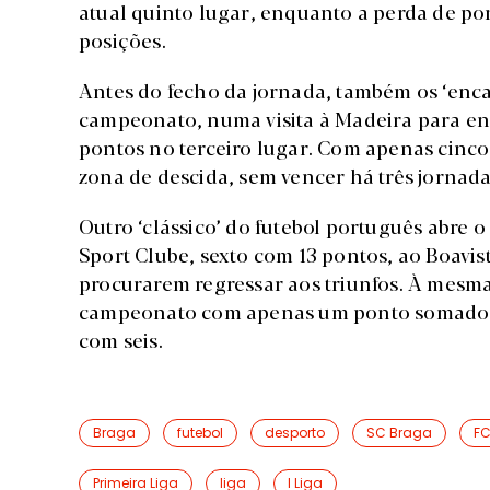
atual quinto lugar, enquanto a perda de po
posições.
Antes do fecho da jornada, também os ‘enc
campeonato, numa visita à Madeira para enfre
pontos no terceiro lugar. Com apenas cinco 
zona de descida, sem vencer há três jornada
Outro ‘clássico’ do futebol português abre o
Sport Clube, sexto com 13 pontos, ao Boavis
procurarem regressar aos triunfos. À mesma
campeonato com apenas um ponto somado em 
com seis.
Braga
futebol
desporto
SC Braga
FC
Primeira Liga
liga
I Liga