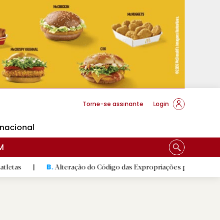
cese Braga
Torne-se assinante
Login
rnacional
M
Alteração do Código das Expropriações pode ajudar construção 
B.