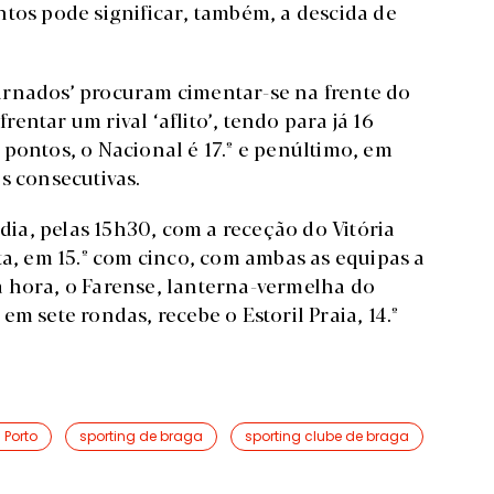
ntos pode significar, também, a descida de
arnados’ procuram cimentar-se na frente do
ntar um rival ‘aflito’, tendo para já 16
pontos, o Nacional é 17.º e penúltimo, em
s consecutivas.
 dia, pelas 15h30, com a receção do Vitória
ta, em 15.º com cinco, com ambas as equipas a
 hora, o Farense, lanterna-vermelha do
sete rondas, recebe o Estoril Praia, 14.º
 Porto
sporting de braga
sporting clube de braga