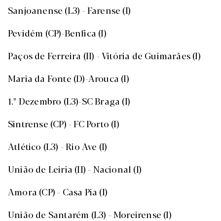
Sanjoanense (L3) - Farense (I)
Pevidém (CP)-Benfica (I)
Paços de Ferreira (II) - Vitória de Guimarães (I)
Maria da Fonte (D)-Arouca (I)
1.º Dezembro (L3)-SC Braga (I)
Sintrense (CP) - FC Porto (I)
Atlético (L3) - Rio Ave (I)
União de Leiria (II) - Nacional (I)
Amora (CP) - Casa Pia (I)
União de Santarém (L3) - Moreirense (I)