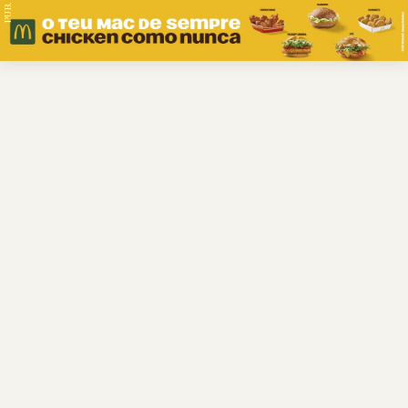
PUB.
Braga
Região
Desporto
Religião
Nacional
Internacional