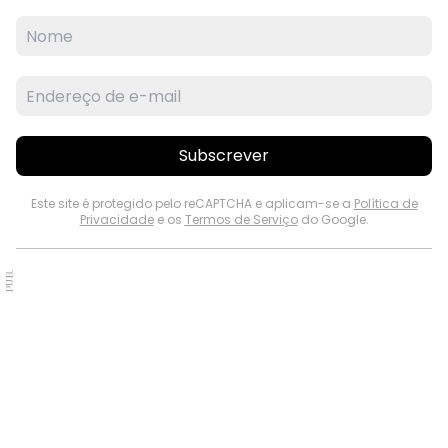
Subscrever
Este site é protegido pelo reCAPTCHA e aplicam-se a
Política de
Privacidade
e os
Termos de Serviço
do Google.
PUB.