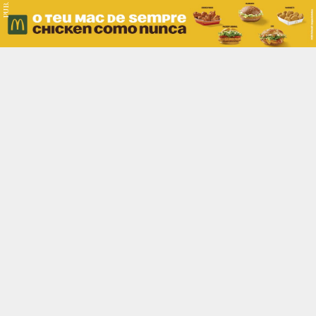
PUB.
Braga
Região
Desporto
Religião
Nacional
Internacional