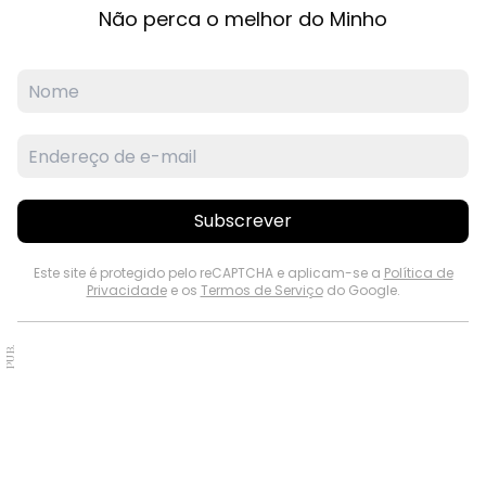
Não perca o melhor do Minho
Subscrever
Este site é protegido pelo reCAPTCHA e aplicam-se a
Política de
Privacidade
e os
Termos de Serviço
do Google.
PUB.