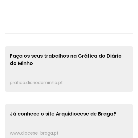
Faça os seus trabalhos na
Gráfica do Diário
do Minho
grafica.diariodominho.pt
Já conhece o site
Arquidiocese de Braga?
www.diocese-braga.pt