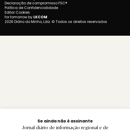
Declaração de compromisso FSC®
Política de Confidencialidade
Editar Cookies
for tomorrow by
LKCOM
2026 Diário do Minho, Lda. © Todos os direitos reservados
Se ainda não é assinante
Jornal diário de informação regional e de