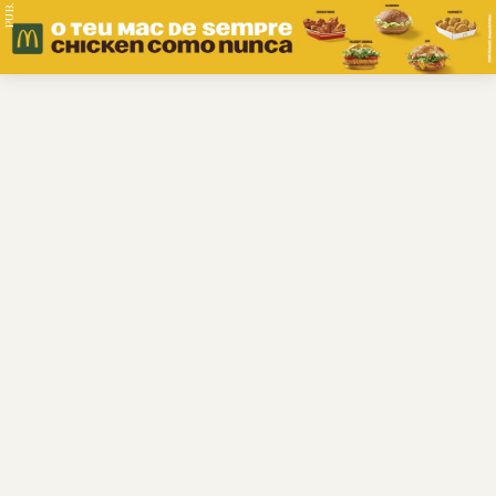
PUB.
Braga
Região
Desporto
Religião
Nacional
Internacional