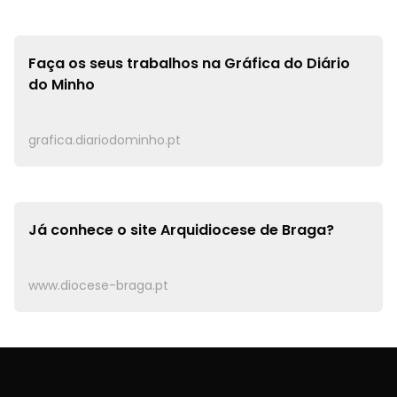
Faça os seus trabalhos na
Gráfica do Diário
do Minho
grafica.diariodominho.pt
Já conhece o site
Arquidiocese de Braga?
www.diocese-braga.pt