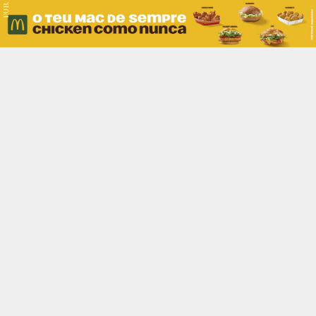
PUB.
Braga
Região
Desporto
Religião
Nacional
Internacional