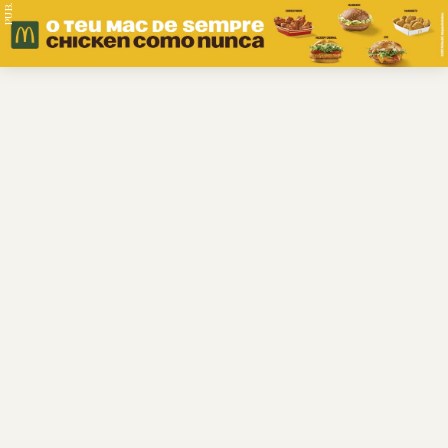
PUB.
Braga
Região
Desporto
Religião
Nacional
Internacional