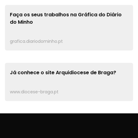
Faça os seus trabalhos na
Gráfica do Diário
do Minho
grafica.diariodominho.pt
Já conhece o site
Arquidiocese de Braga?
www.diocese-braga.pt