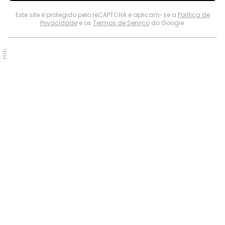
Este site é protegido pelo reCAPTCHA e aplicam-se a
Política de
Privacidade
e os
Termos de Serviço
do Google.
PUB.