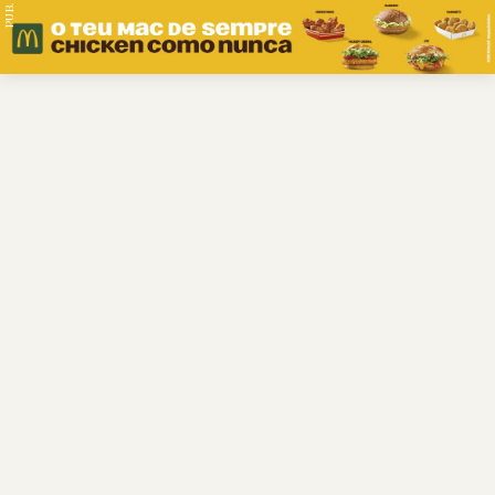
PUB.
Braga
Região
Desporto
Religião
Nacional
Internacional