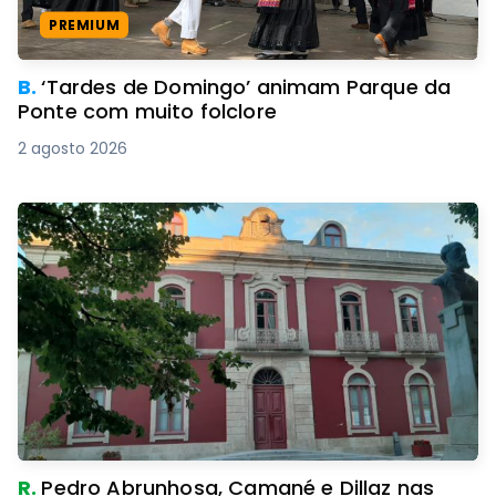
PREMIUM
B.
‘Tardes de Domingo’ animam Parque da
Ponte com muito folclore
2 agosto 2026
R.
Pedro Abrunhosa, Camané e Dillaz nas