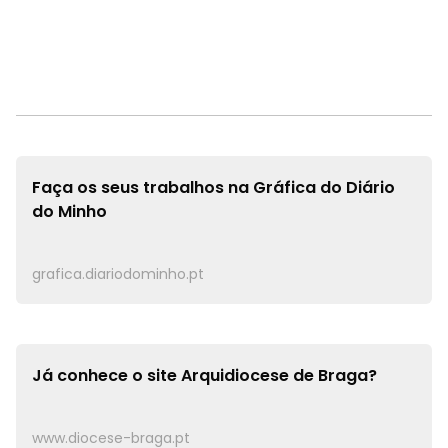
Faça os seus trabalhos na
Gráfica do Diário
do Minho
grafica.diariodominho.pt
Já conhece o site
Arquidiocese de Braga?
www.diocese-braga.pt