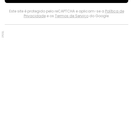
Este site é protegido pelo reCAPTCHA e aplicam-se a
Política de
Privacidade
e os
Termos de Serviço
do Google.
PUB.