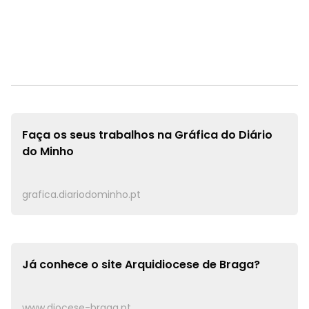
Faça os seus trabalhos na
Gráfica do Diário
do Minho
grafica.diariodominho.pt
Já conhece o site
Arquidiocese de Braga?
www.diocese-braga.pt