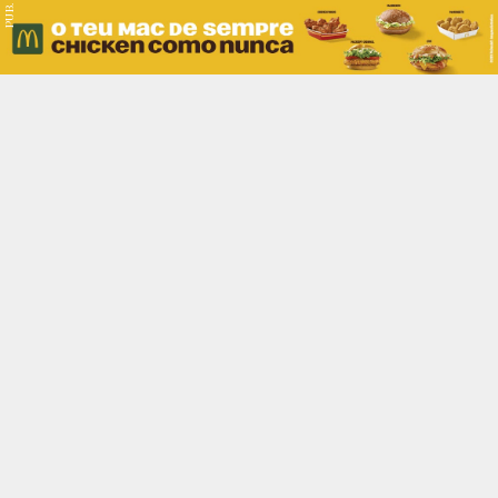
PUB.
Braga
Região
Desporto
Religião
Nacional
Internacional