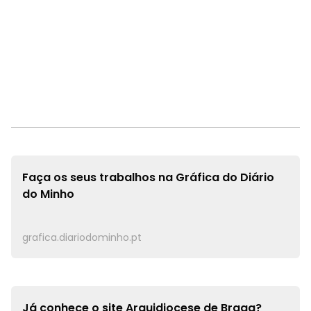
Faça os seus trabalhos na
Gráfica do Diário
do Minho
grafica.diariodominho.pt
Já conhece o site
Arquidiocese de Braga?