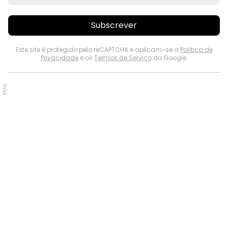
Subscrever
Este site é protegido pelo reCAPTCHA e aplicam-se a
Política de
Privacidade
e os
Termos de Serviço
do Google.
PUB.