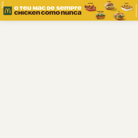
PUB.
Braga
Região
Desporto
Religião
Nacional
Internacional