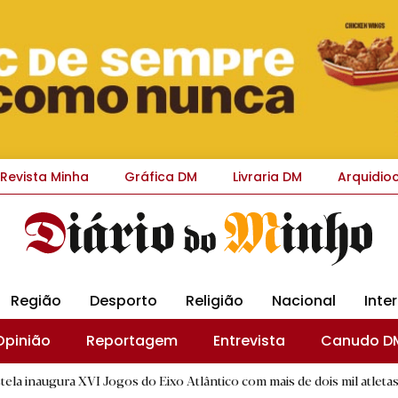
Revista Minha
Gráfica DM
Livraria DM
Arquidio
Região
Desporto
Religião
Nacional
Inte
Opinião
Reportagem
Entrevista
Canudo D
I Jogos do Eixo Atlântico com mais de dois mil atletas
|
Sant
R.