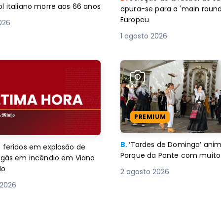
l italiano morre aos 66 anos
apura-se para a 'main round
Europeu
2026
1 agosto 2026
PREMIUM
B.
‘Tardes de Domingo’ an
 feridos em explosão de
Parque da Ponte com muito 
e gás em incêndio em Viana
lo
2 agosto 2026
 2026