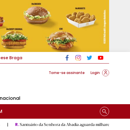
cese Braga
Torne-se assinante
Login
rnacional
M
uário da Senhora da Abadia aguarda milhares de peregrinos na gran