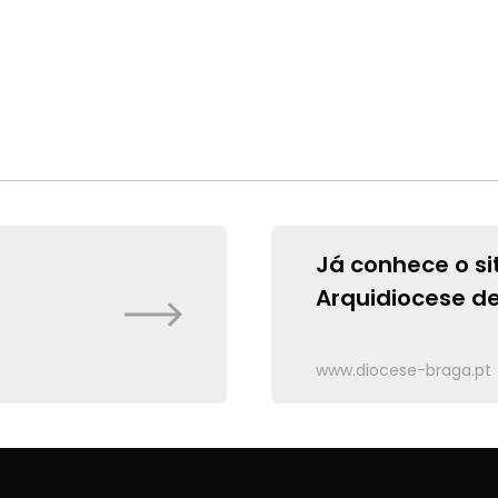
Já conhece o si
Arquidiocese d
www.diocese-braga.pt