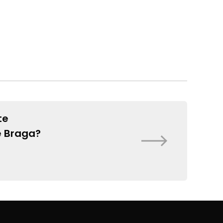
te
e Braga?