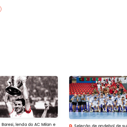
 Baresi, lenda do AC Milan e
D.
Seleção de andebol de su