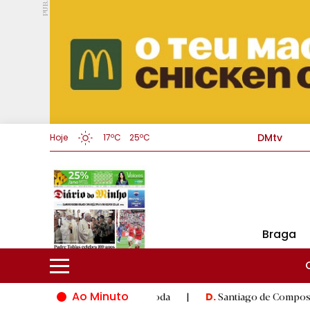
PUB.
DMtv
Hoje
17ºC
25ºC
Braga
Ao Minuto
ovação do mundo da moda
|
Santiago de Compostela inaugura XV
D.