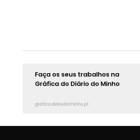
Faça os seus trabalhos na
Gráfica do Diário do Minho
grafica.diariodominho.pt