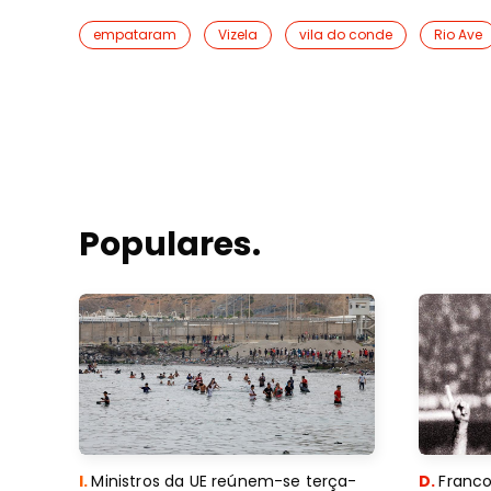
empataram
Vizela
vila do conde
Rio Ave
Populares.
I.
Ministros da UE reúnem-se terça-
D.
Franco