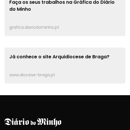
Faça os seus trabalhos na
Gráfica do Diário
do Minho
grafica.diariodominho.pt
Já conhece o site
Arquidiocese de Braga?
www.diocese-braga.pt