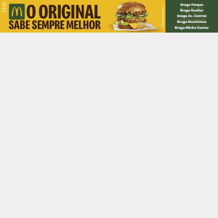
PUB.
Braga
Região
Desporto
Religião
Nacional
Internacional