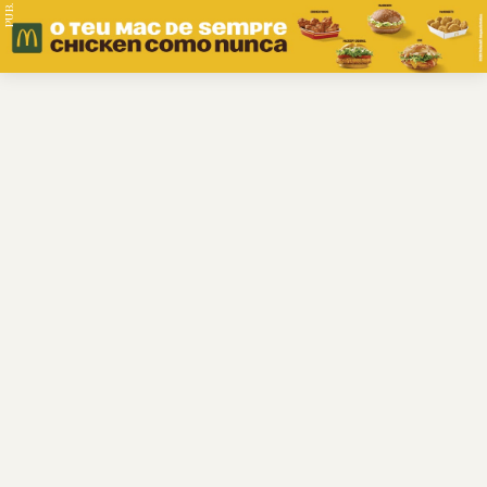
PUB.
Braga
Região
Desporto
Religião
Nacional
Internacional