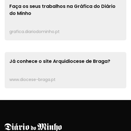
Faça os seus trabalhos na
Gráfica do Diário
do Minho
grafica.diariodominho.pt
Já conhece o site
Arquidiocese de Braga?
www.diocese-braga.pt