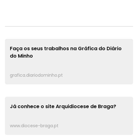
Faça os seus trabalhos na
Gráfica do Diário
do Minho
grafica.diariodominho.pt
Já conhece o site
Arquidiocese de Braga?
www.diocese-braga.pt