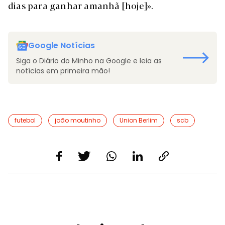
dias para ganhar amanhã [hoje]».
Google Notícias
Siga o Diário do Minho na Google e leia as
notícias em primeira mão!
futebol
joão moutinho
Union Berlim
scb