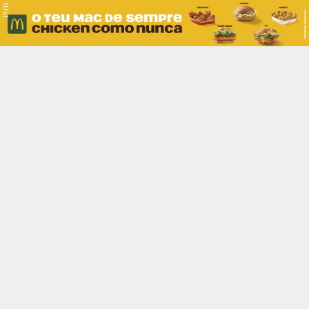
PUB.
Braga
Região
Desporto
Religião
Nacional
Internacional