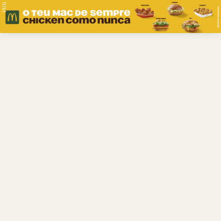
PUB.
Braga
Região
Desporto
Religião
Nacional
Internacional