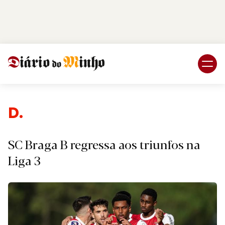
Login
Subscreva DM
Desp
SC Braga B regressa aos triunfos na
Liga 3