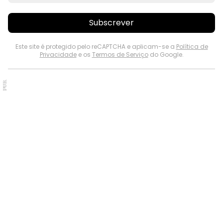
Subscrever
Este site é protegido pelo reCAPTCHA e aplicam-se a
Política de
Privacidade
e os
Termos de Serviço
do Google.
PUB.