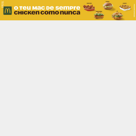
PUB.
Braga
Região
Desporto
Religião
Nacional
Internacional