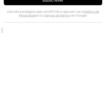
Subscrever
Este site é protegido pelo reCAPTCHA e aplicam-se a
Política de
Privacidade
e os
Termos de Serviço
do Google.
PUB.