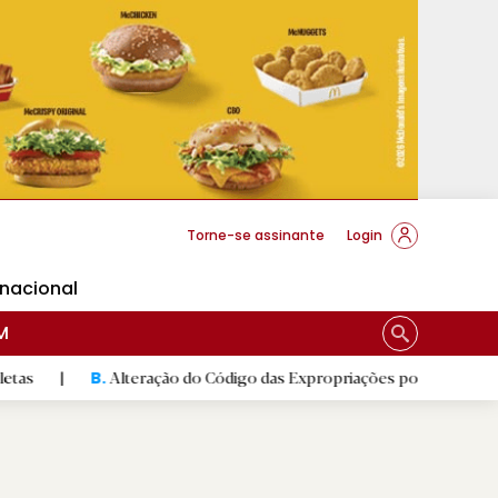
cese Braga
Torne-se assinante
Login
rnacional
M
Alteração do Código das Expropriações pode ajudar construção da 
B.