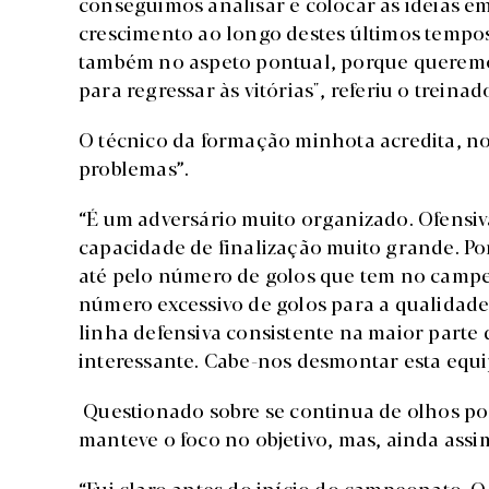
conseguimos analisar e colocar as ideias 
crescimento ao longo destes últimos tempos
também no aspeto pontual, porque queremos
para regressar às vitórias", referiu o trein
O técnico da formação minhota acredita, no 
problemas”.
“É um adversário muito organizado. Ofensi
capacidade de finalização muito grande. Por
até pelo número de golos que tem no campe
número excessivo de golos para a qualidad
linha defensiva consistente na maior parte
interessante. Cabe-nos desmontar esta equi
Questionado sobre se continua de olhos po
manteve o foco no objetivo, mas, ainda ass
“Fui claro antes do início do campeonato. 