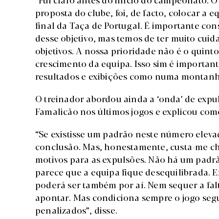
proposta do clube, foi, de facto, colocar a 
final da Taça de Portugal. É importante con
desse objetivo, mas temos de ter muito cuid
objetivos. A nossa prioridade não é o quint
crescimento da equipa. Isso sim é importa
resultados e exibições como numa montanh
O treinador abordou ainda a ‘onda’ de exp
Famalicão nos últimos jogos e explicou como
“Se existisse um padrão neste número elev
conclusão. Mas, honestamente, custa-me ch
motivos para as expulsões. Não há um padrã
parece que a equipa fique desequilibrada.
poderá ser também por aí. Nem sequer a fal
apontar. Mas condiciona sempre o jogo segui
penalizados”, disse.