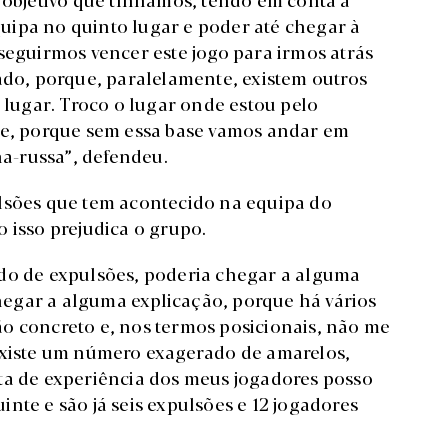
equipa no quinto lugar e poder até chegar à
seguirmos vencer este jogo para irmos atrás
ado, porque, paralelamente, existem outros
o lugar. Troco o lugar onde estou pelo
nte, porque sem essa base vamos andar em
a-russa”, defendeu.
ulsões que tem acontecido na equipa do
 isso prejudica o grupo.
ado de expulsões, poderia chegar a alguma
egar a alguma explicação, porque há vários
o concreto e, nos termos posicionais, não me
 Existe um número exagerado de amarelos,
ta de experiência dos meus jogadores posso
nte e são já seis expulsões e 12 jogadores