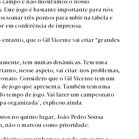
em campo e não mostrámos o nosso
. Este jogo é bastante importante para nós
 somar três pontos para subir na tabela e
ador em conferência de imprensa.
entanto, que o Gil Vicente vai criar “grandes
vamente, tem muitas dinâmicas. Tem uma
tanto, nesse aspeto, vai criar-nos problemas,
onato. Considero que o Gil Vicente tem um
e de jogo que apresenta. Também tem uma
 do tempo de jogo. Vai fazer um campeonato
pa organizada", explicou ainda.
stos no quinto lugar, João Pedro Sousa
im, não o marcou como prioridade.
O objetivo que tínhamos, tendo em conta a