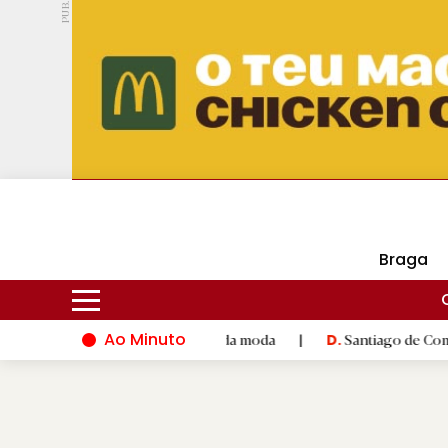
PUB.
DMtv
Hoje
17ºC
24ºC
Braga
Ao Minuto
 à inovação do mundo da moda
|
Santiago de Compostela inaugu
D.