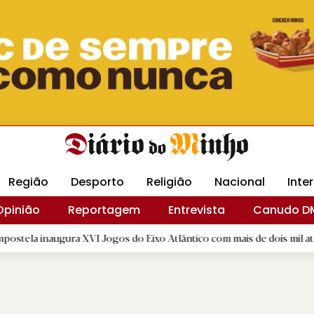
Revista Minha
Gráfica DM
Livraria DM
Arquidio
Região
Desporto
Religião
Nacional
Inte
Opinião
Reportagem
Entrevista
Canudo D
ra XVI Jogos do Eixo Atlântico com mais de dois mil atletas
|