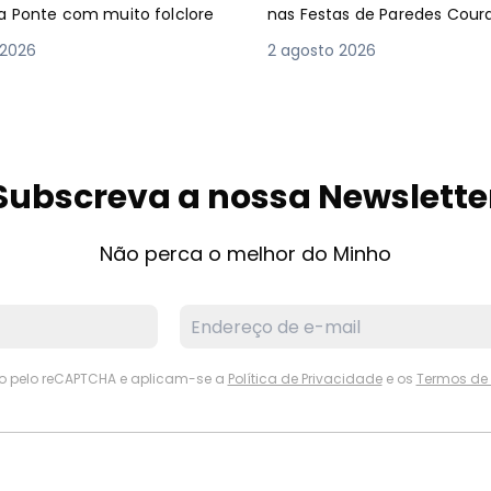
a Ponte com muito folclore
nas Festas de Paredes Cour
 2026
2 agosto 2026
Subscreva a nossa Newslette
Não perca o melhor do Minho
ido pelo reCAPTCHA e aplicam-se a
Política de Privacidade
e os
Termos de 