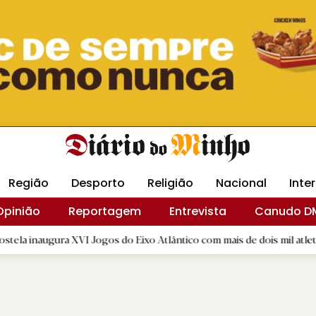
Revista Minha
Gráfica DM
Livraria DM
Arquidio
Região
Desporto
Religião
Nacional
Inte
Opinião
Reportagem
Entrevista
Canudo D
ra XVI Jogos do Eixo Atlântico com mais de dois mil atletas
|
D