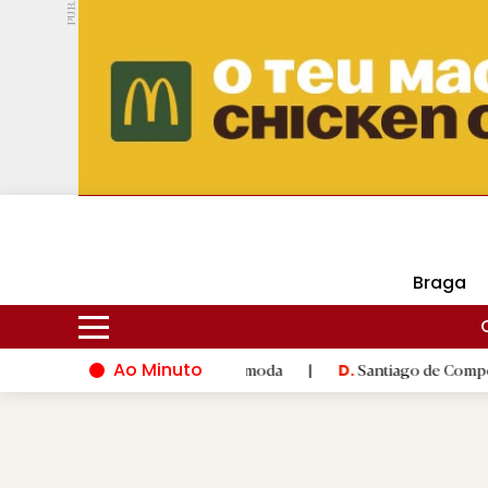
PUB.
DMtv
Hoje
18ºC
28ºC
Braga
Ao Minuto
 à inovação do mundo da moda
|
Santiago de Compostela inaugu
D.