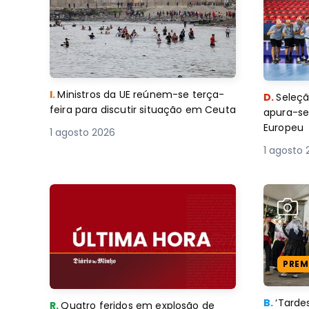
I.
Ministros da UE reúnem-se terça-
D.
Seleçã
feira para discutir situação em Ceuta
apura-se
Europeu
1 agosto 2026
1 agosto 
PREM
B.
‘Tard
R.
Quatro feridos em explosão de