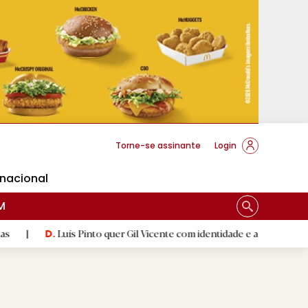
cese Braga
Torne-se assinante
Login
rnacional
M
Luís Pinto quer Gil Vicente com identidade e a respeitar 'herança'
|
.