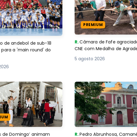
PREMIUM
R.
Câmara de Fafe agraciad
o de andebol de sub-18
CNE com Medalha de Agra
 para a 'main round' do
5 agosto 2026
2026
IUM
es de Domingo’ animam
R.
Pedro Abrunhosa, Camané 