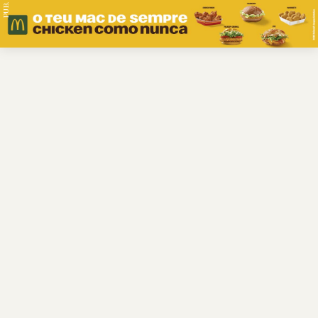
PUB.
Braga
Região
Desporto
Religião
Nacional
Internacional