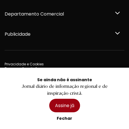
Departamento Comercial
Publicidade
Privacidade e Cookies
Termos e Condições
Declaração de compromisso FSC®
Política de Confidencialidade
Se ainda não é assinante
Editar Cookies
Jornal diário de informação regional e de
for tomorrow by
LKCOM
2026 Diário do Minho, Lda. © Todos os direitos reservados
inspiração cristã.
Assine já
Fechar