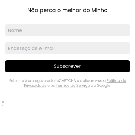
Não perca o melhor do Minho
Subscrever
Este site é protegido pelo reCAPTCHA e aplicam-se a
Política de
Privacidade
e os
Termos de Serviço
do Google.
PUB.