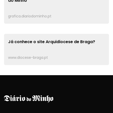
do Minho
grafica.diariodominho.pt
Já conhece o site
Arquidiocese de Braga?
www.diocese-braga.pt