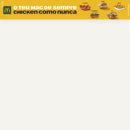
PUB.
Braga
Região
Desporto
Religião
Nacional
Internacional