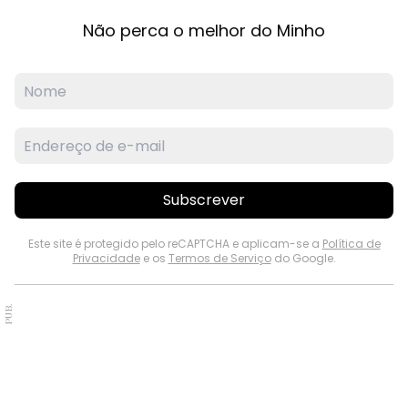
Não perca o melhor do Minho
Subscrever
Este site é protegido pelo reCAPTCHA e aplicam-se a
Política de
Privacidade
e os
Termos de Serviço
do Google.
PUB.