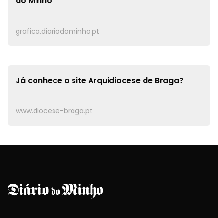
do Minho
grafica.diariodominho.pt
Já conhece o site
Arquidiocese de Braga?
www.diocese-braga.pt