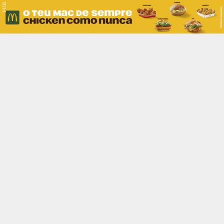
PUB.
Braga
Região
Desporto
Religião
Nacional
Internacional