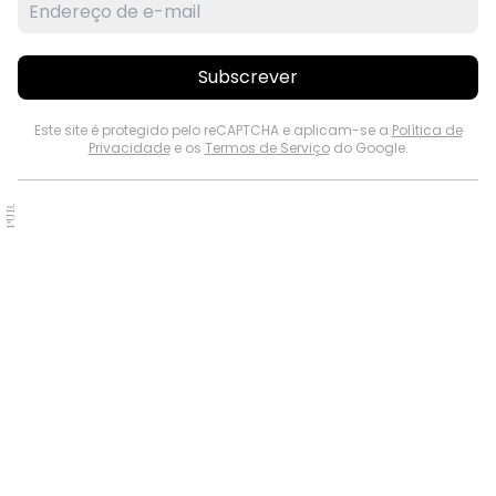
Subscrever
Este site é protegido pelo reCAPTCHA e aplicam-se a
Política de
Privacidade
e os
Termos de Serviço
do Google.
PUB.