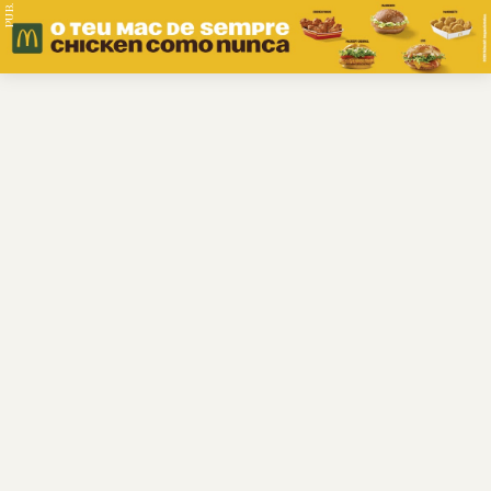
PUB.
Braga
Região
Desporto
Religião
Nacional
Internacional