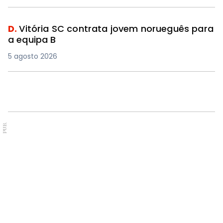
D.
Vitória SC contrata jovem norueguês para
a equipa B
5 agosto 2026
D.
Lukas Pellegrin reforça a baliza dos sub-19
do SC Braga e quer seguir exemplo de
Hornicek
5 agosto 2026
PUB.