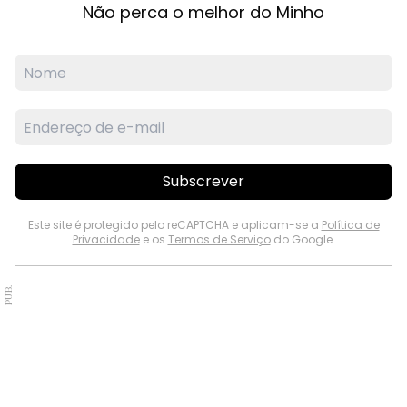
Subscreva a nossa Newsletter
Não perca o melhor do Minho
Subscrever
Este site é protegido pelo reCAPTCHA e aplicam-se a
Política de
Privacidade
e os
Termos de Serviço
do Google.
PUB.