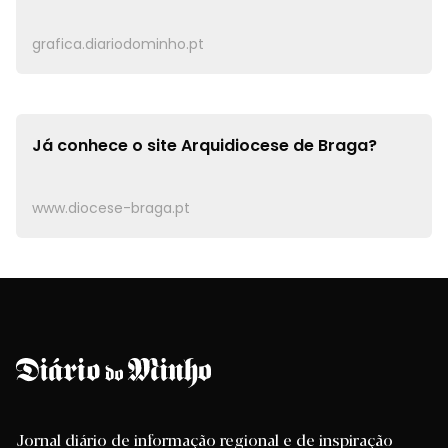
Faça os seus trabalhos na
Gráfica do Diário
do Minho
grafica.diariodominho.pt
Já conhece o site
Arquidiocese de Braga?
www.diocese-braga.pt