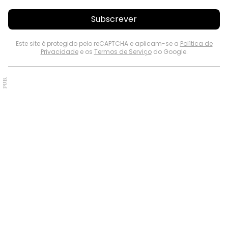
Subscrever
Este site é protegido pelo reCAPTCHA e aplicam-se a
Política de
Privacidade
e os
Termos de Serviço
do Google.
PUB.