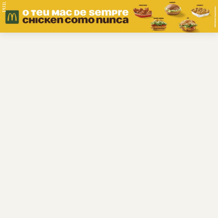
PUB.
Braga
Região
Desporto
Religião
Nacional
Internacional