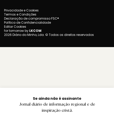
Privacidade e Cookies
Termos e Condições
Declaração de compromisso FSC®
Política de Confidencialidade
Editar Cookies
for tomorrow by
LKCOM
2026 Diário do Minho, Lda. © Todos os direitos reservados
Se ainda não é assinante
Jornal diário de informação regional e de
inspiração cristã.