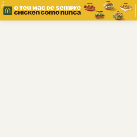
PUB.
Braga
Região
Desporto
Religião
Nacional
Internacional