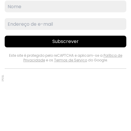
Subscrever
Este site é protegido pelo reCAPTCHA e aplicam-se a
Política de
Privacidade
e os
Termos de Serviço
do Google.
PUB.