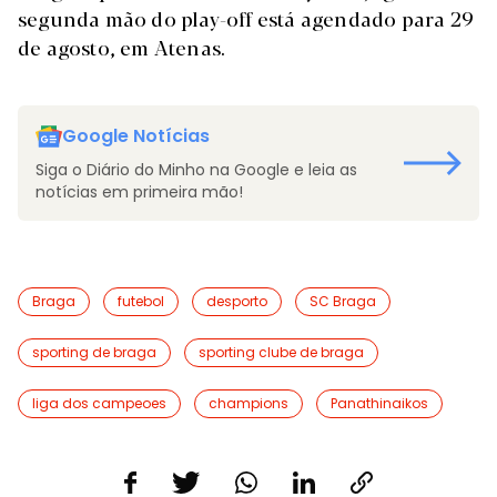
segunda mão do play-off está agendado para 29
de agosto, em Atenas.
Google Notícias
Siga o Diário do Minho na Google e leia as
notícias em primeira mão!
Braga
futebol
desporto
SC Braga
sporting de braga
sporting clube de braga
liga dos campeoes
champions
Panathinaikos