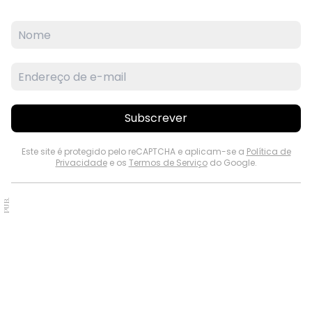
Subscrever
Este site é protegido pelo reCAPTCHA e aplicam-se a
Política de
Privacidade
e os
Termos de Serviço
do Google.
PUB.