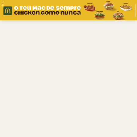
PUB.
Braga
Região
Desporto
Religião
Nacional
Internacional