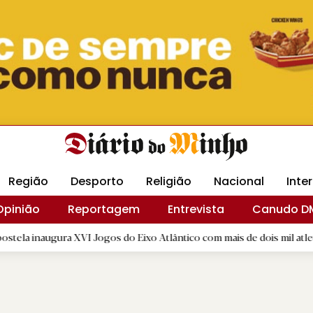
Revista Minha
Gráfica DM
Livraria DM
Arquidio
Região
Desporto
Religião
Nacional
Inte
Opinião
Reportagem
Entrevista
Canudo D
a XVI Jogos do Eixo Atlântico com mais de dois mil atletas
|
R.