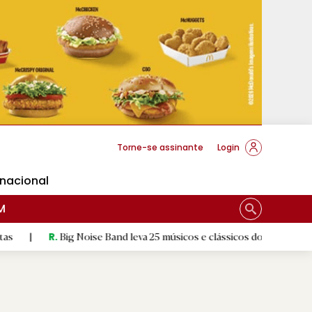
cese Braga
Torne-se assinante
Login
rnacional
M
Big Noise Band leva 25 músicos e clássicos do rock à Póvoa de Lanho