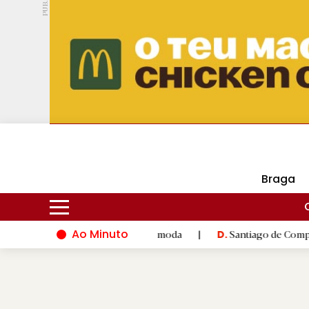
PUB.
DMtv
Hoje
17ºC
28ºC
Braga
Ao Minuto
à inovação do mundo da moda
|
Santiago de Compostela inaugur
D.