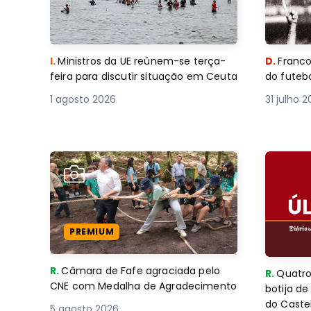
I.
Ministros da UE reúnem-se terça-
D.
Franco
feira para discutir situação em Ceuta
do futebo
1 agosto 2026
31 julho 
PREMIUM
R.
Câmara de Fafe agraciada pelo
R.
Quatro
CNE com Medalha de Agradecimento
botija d
do Caste
5 agosto 2026