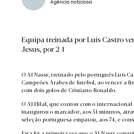
Agência noticiosa
Equipa treinada por Luís Castro ven
Jesus, por 2-1
O Al Nassr, treinado pelo português Luís Ca
Campeões Árabes de futebol, ao vencer a fina
com dois golos de Cristiano Ronaldo.
O Al Hilal, que contou com o internacional 
inaugurou o marcador, aos 51 minutos, atrav
seleção portuguesa empatou, aos 74, e con
Esta foi a primeira vez que o Al Nassr con