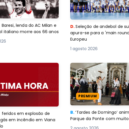
 Baresi, lenda do AC Milan e
D.
Seleção de andebol de su
l italiano morre aos 66 anos
apura-se para a 'main round
Europeu
2026
1 agosto 2026
PREMIUM
B.
‘Tardes de Domingo’ an
 feridos em explosão de
Parque da Ponte com muito 
e gás em incêndio em Viana
lo
2 agosto 2026