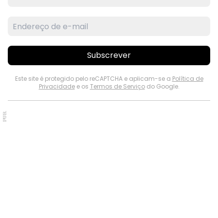
Subscrever
Este site é protegido pelo reCAPTCHA e aplicam-se a
Política de
Privacidade
e os
Termos de Serviço
do Google.
PUB.