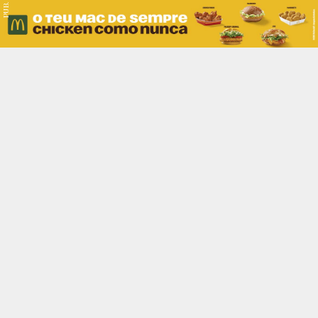
PUB.
Braga
Região
Desporto
Religião
Nacional
Internacional