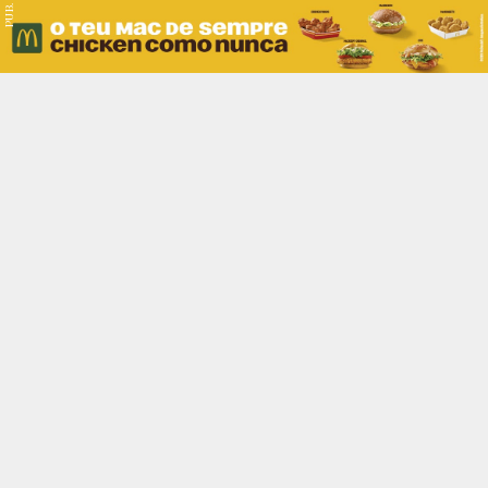
PUB.
Braga
Região
Desporto
Religião
Nacional
Internacional