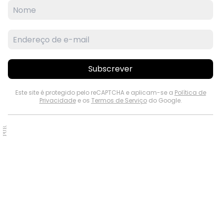
Subscrever
Este site é protegido pelo reCAPTCHA e aplicam-se a
Política de
Privacidade
e os
Termos de Serviço
do Google.
PUB.