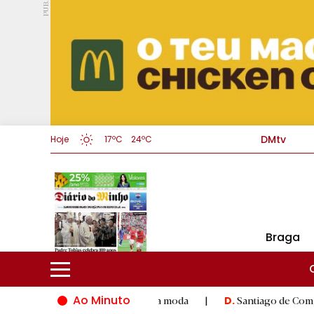
PUB.
DMtv
Hoje
17ºC
24ºC
Braga
Ao Minuto
 inovação do mundo da moda
|
Santiago de Compostela inaugura
D.