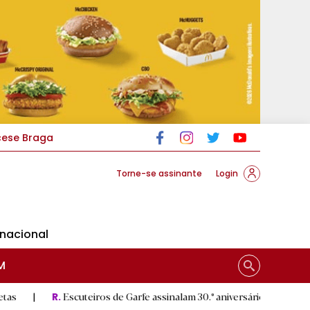
cese Braga
Torne-se assinante
Login
rnacional
M
scuteiros de Garfe assinalam 30.º aniversário em setembro
|
S
R.