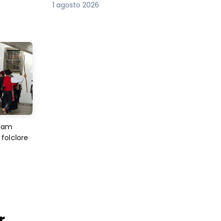
1 agosto 2026
imam
folclore
r