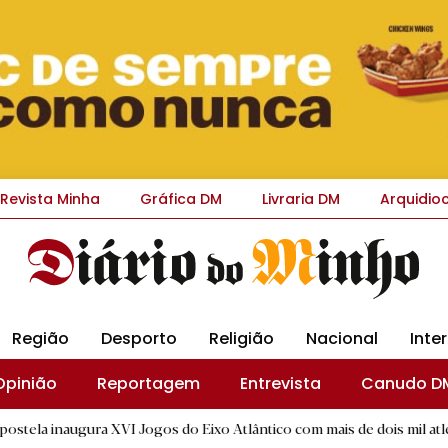
Revista Minha
Gráfica DM
Livraria DM
Arquidio
Região
Desporto
Religião
Nacional
Inte
Opinião
Reportagem
Entrevista
Canudo D
 XVI Jogos do Eixo Atlântico com mais de dois mil atletas
|
E
R.