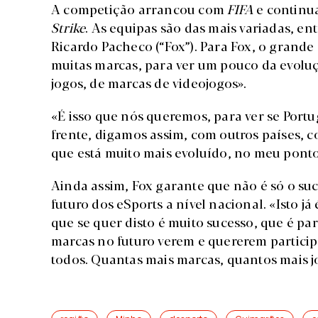
A competição arrancou com
FIFA
e continu
Strike
. As equipas são das mais variadas, en
Ricardo Pacheco (“Fox”). Para Fox, o grande
muitas marcas, para ver um pouco da evolu
jogos, de marcas de videojogos».
«É isso que nós queremos, para ver se Portu
frente, digamos assim, com outros países, 
que está muito mais evoluído, no meu ponto 
Ainda assim, Fox garante que não é só o s
futuro dos eSports a nível nacional. «Isto j
que se quer disto é muito sucesso, que é pa
marcas no futuro verem e quererem partici
todos. Quantas mais marcas, quantos mais j