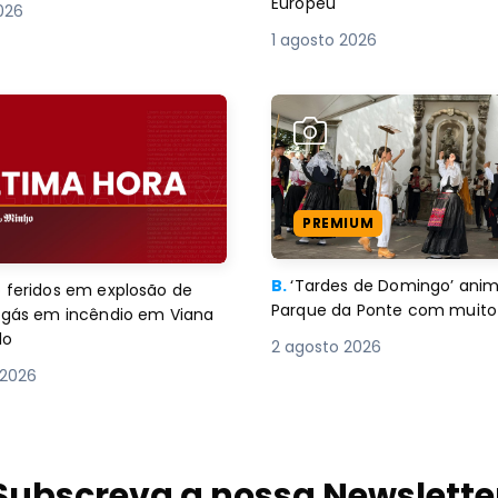
Europeu
2026
1 agosto 2026
PREMIUM
B.
‘Tardes de Domingo’ an
 feridos em explosão de
Parque da Ponte com muito 
e gás em incêndio em Viana
lo
2 agosto 2026
 2026
Subscreva a nossa Newslette