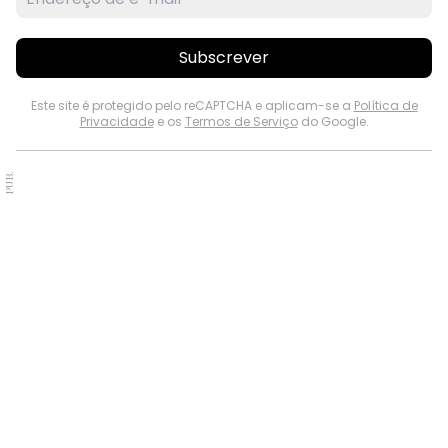
Subscrever
Este site é protegido pelo reCAPTCHA e aplicam-se a
Política de
Privacidade
e os
Termos de Serviço
do Google.
PUB.