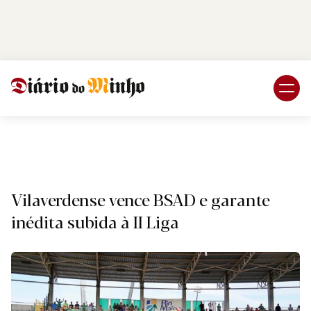
Login
Subscreva DM
Despor
Vilaverdense vence BSAD e garante
inédita subida à II Liga