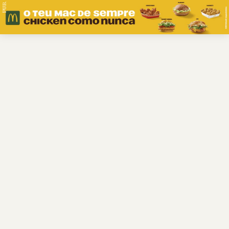
PUB.
Braga
Região
Desporto
Religião
Nacional
Internacional