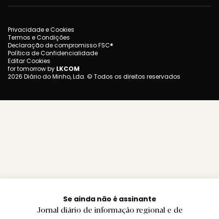
Privacidade e Cookies
Termos e Condições
Declaração de compromisso FSC®
Política de Confidencialidade
Editar Cookies
for tomorrow by
LKCOM
2026 Diário do Minho, Lda. © Todos os direitos reservados
Se ainda não é assinante
Jornal diário de informação regional e de