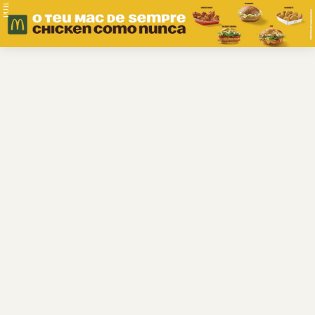
PUB.
Braga
Região
Desporto
Religião
Nacional
Internacional