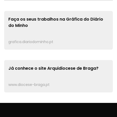
Faça os seus trabalhos na
Gráfica do Diário
do Minho
grafica.diariodominho.pt
Já conhece o site
Arquidiocese de Braga?
www.diocese-braga.pt