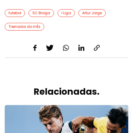
futebol
SC Braga
I Liga
Artur Jorge
Treinador do mÊs
Relacionadas.