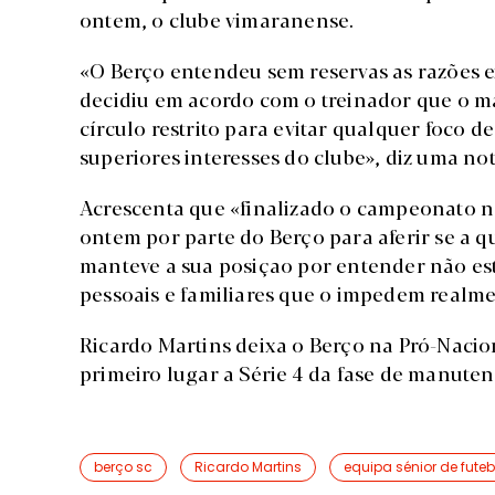
ontem, o clube vimaranense.
«O Berço entendeu sem reservas as razões
decidiu em acordo com o treinador que o ma
círculo restrito para evitar qualquer foco d
superiores interesses do clube», diz uma nota
Acrescenta que «finalizado o campeonato n
ontem por parte do Berço para aferir se a qu
manteve a sua posiçao por entender não es
pessoais e familiares que o impedem realmen
Ricardo Martins deixa o Berço na Pró-Naci
primeiro lugar a Série 4 da fase de manutenc
berço sc
Ricardo Martins
equipa sénior de futeb