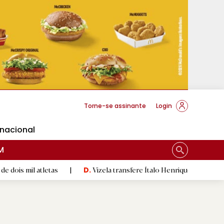
cese Braga
Torne-se assinante
Login
rnacional
M
tletas
|
Vizela transfere Ítalo Henrique para o Zorya Luhansk
D.