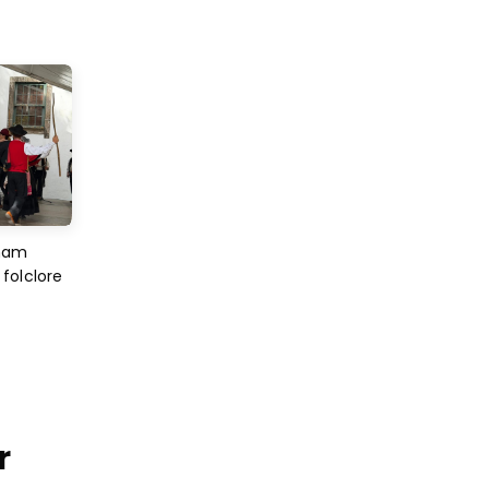
imam
folclore
r