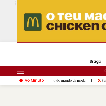
PUB.
DMtv
Hoje
17ºC
30ºC
Braga
Ao Minuto
o ao talento e à inovação do mundo da moda
|
Santiago de Com
D.