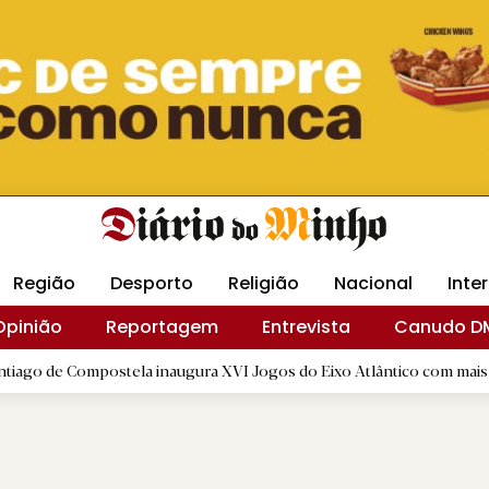
Revista Minha
Gráfica DM
Livraria DM
Arquidio
Região
Desporto
Religião
Nacional
Inte
Opinião
Reportagem
Entrevista
Canudo D
postela inaugura XVI Jogos do Eixo Atlântico com mais de dois mil a