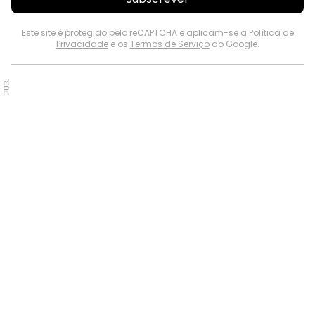
Este site é protegido pelo reCAPTCHA e aplicam-se a
Política de
Privacidade
e os
Termos de Serviço
do Google.
PUB.