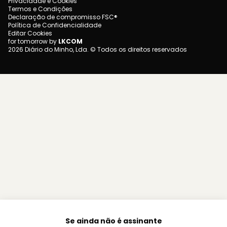
Privacidade e Cookies
Termos e Condições
Declaração de compromisso FSC®
Política de Confidencialidade
Editar Cookies
for tomorrow by
LKCOM
2026 Diário do Minho, Lda. © Todos os direitos reservados
Se ainda não é assinante