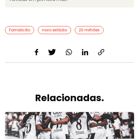
Famalicão
novo estádio
20 milhões
Relacionadas.