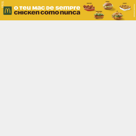
PUB.
Braga
Região
Desporto
Religião
Nacional
Internacional