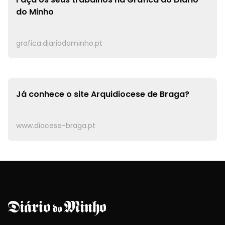
do Minho
grafica.diariodominho.pt
Já conhece o site
Arquidiocese de Braga?
www.diocese-braga.pt