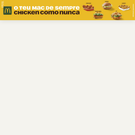
PUB.
Braga
Região
Desporto
Religião
Nacional
Internacional