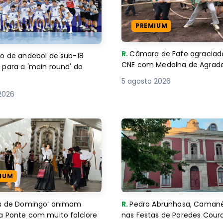
PREMIUM
R.
Câmara de Fafe agraciad
o de andebol de sub-18
CNE com Medalha de Agra
 para a 'main round' do
5 agosto 2026
2026
IUM
es de Domingo’ animam
R.
Pedro Abrunhosa, Camané 
a Ponte com muito folclore
nas Festas de Paredes Cour