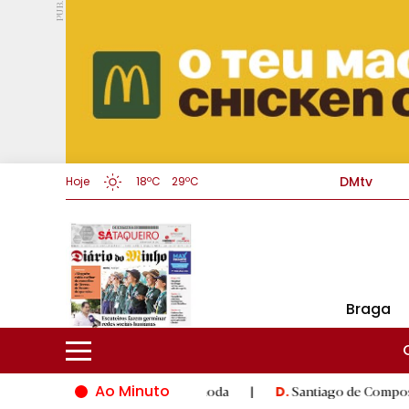
PUB.
DMtv
Hoje
18ºC
29ºC
Braga
Ao Minuto
 inovação do mundo da moda
|
Santiago de Compostela inaugura
D.