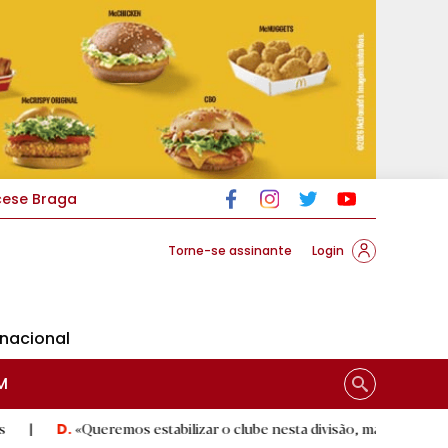
cese Braga
Torne-se assinante
Login
rnacional
M
Queremos estabilizar o clube nesta divisão, mas sem perder ambição»