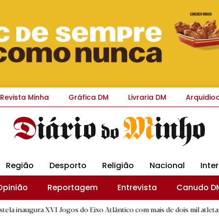
Revista Minha
Gráfica DM
Livraria DM
Arquidio
Região
Desporto
Religião
Nacional
Inte
Opinião
Reportagem
Entrevista
Canudo D
 XVI Jogos do Eixo Atlântico com mais de dois mil atletas
|
«
D.