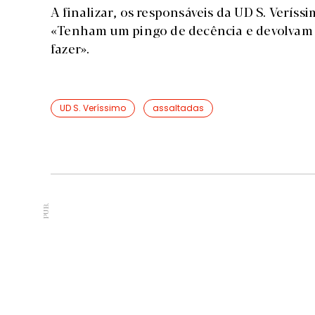
A finalizar, os responsáveis da UD S. Verís
«Tenham um pingo de decência e devolvam
fazer».
UD S. Veríssimo
assaltadas
PUB.