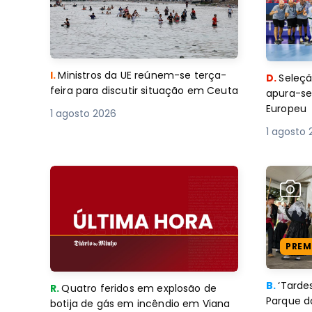
I.
Ministros da UE reúnem-se terça-
D.
Seleçã
feira para discutir situação em Ceuta
apura-se
Europeu
1 agosto 2026
1 agosto 
PREM
B.
‘Tard
R.
Quatro feridos em explosão de
Parque d
botija de gás em incêndio em Viana