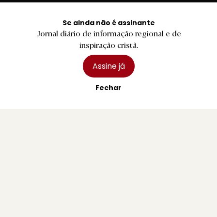
Se ainda não é assinante
Jornal diário de informação regional e de
Redação
inspiração cristã.
Assine já
Departamento Comercial
Fechar
Publicidade
Privacidade e Cookies
Termos e Condições
Declaração de compromisso FSC®
Política de Confidencialidade
Editar Cookies
for tomorrow by
LKCOM
2026 Diário do Minho, Lda. © Todos os direitos reservados