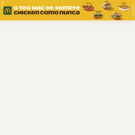
PUB.
Braga
Região
Desporto
Religião
Nacional
Internacional