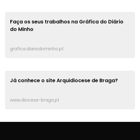
Faça os seus trabalhos na
Gráfica do Diário
do Minho
grafica.diariodominho.pt
Já conhece o site
Arquidiocese de Braga?
www.diocese-braga.pt