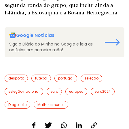
segunda ronda do grupo, que inclui ainda a
Islândia, a Eslováquia e a Bósnia-Herzegovina.
Google Notícias
Siga o Diário do Minho na Google e leia as
notícias em primeira mão!
desporto
futebol
portugal
seleção
seleção nacional
euro
europeu
euro2024
Diogo leite
Matheus nunes