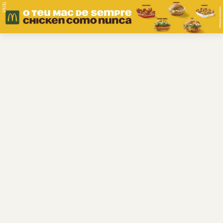
PUB.
Braga
Região
Desporto
Religião
Nacional
Internacional