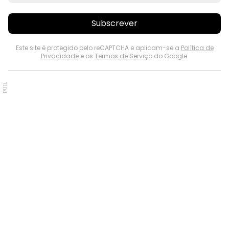
Subscrever
Este site é protegido pelo reCAPTCHA e aplicam-se a
Política de
Privacidade
e os
Termos de Serviço
do Google.
PUB.