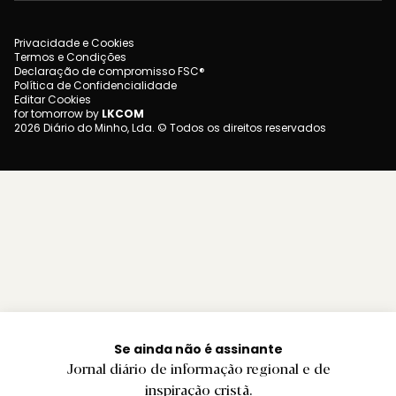
Privacidade e Cookies
Termos e Condições
Declaração de compromisso FSC®
Política de Confidencialidade
Editar Cookies
for tomorrow by
LKCOM
2026 Diário do Minho, Lda. © Todos os direitos reservados
Se ainda não é assinante
Jornal diário de informação regional e de
inspiração cristã.